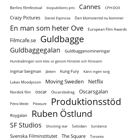
Cannes
Berlins filmfestival
biopublikens pris
CPH:DOX
Crazy Pictures
Den blomstertid nu kommer
Daniel Espinosa
En man som heter Ove
European Film Awards
Guldbagge
Filmcafe.se
Guldbaggegalan
Guldbaggenomineringar
Hundraåringen som klev ut genom fönstret och försvann
Ingmar bergman
Kung Fury
Jätten
Känn ingen sorg
Moving Sweden
Netflix
Lukas Moodysson
Oscarsgalan
oscar
Nordisk film
Oscarsbidrag
Produktionsstöd
Petra Mede
Pleasure
Ruben Östlund
Roygalan
SF Studios
Solsidan
Shooting star
Sundance
Svenska Filminstitutet
The Square
Toronto