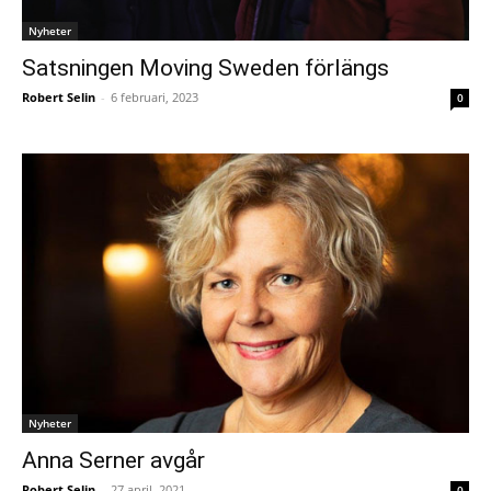
Nyheter
Satsningen Moving Sweden förlängs
Robert Selin
-
6 februari, 2023
0
Nyheter
Anna Serner avgår
Robert Selin
-
27 april, 2021
0