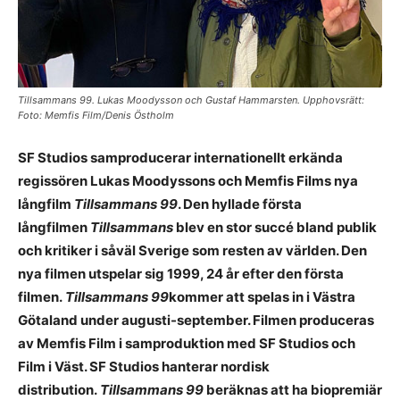
Tillsammans 99. Lukas Moodysson och Gustaf Hammarsten. Upphovsrätt:
Foto: Memfis Film/Denis Östholm
SF Studios samproducerar internationellt erkända
regissören Lukas Moodyssons och Memfis Films nya
långfilm
Tillsammans 99
. Den hyllade första
långfilmen
Tillsammans
blev en stor succé bland publik
och kritiker i såväl Sverige som resten av världen. Den
nya filmen utspelar sig 1999, 24 år efter den första
filmen.
Tillsammans 99
kommer att spelas in i Västra
Götaland under augusti-september. Filmen produceras
av Memfis Film i samproduktion med SF Studios och
Film i Väst. SF Studios hanterar nordisk
distribution.
Tillsammans 99
beräknas att ha biopremiär