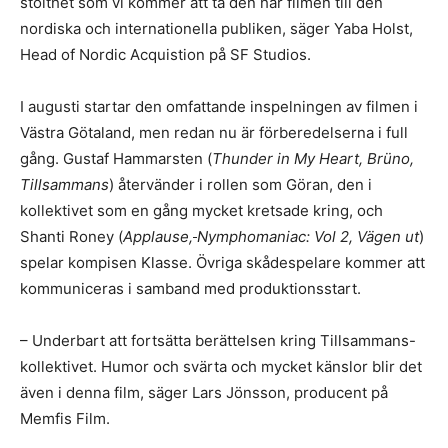
stolthet som vi kommer att ta den här filmen till den
nordiska och internationella publiken, säger Yaba Holst,
Head of Nordic Acquistion på SF Studios.
I augusti startar den omfattande inspelningen av filmen i
Västra Götaland, men redan nu är förberedelserna i full
gång. Gustaf Hammarsten (
Thunder in My Heart, Brüno,
Tillsammans
) återvänder i rollen som Göran, den i
kollektivet som en gång mycket kretsade kring, och
Shanti Roney (
Applause,
Nymphomaniac: Vol 2, Vägen ut
)
spelar kompisen Klasse. Övriga skådespelare kommer att
kommuniceras i samband med produktionsstart.
– Underbart att fortsätta berättelsen kring Tillsammans-
kollektivet. Humor och svärta och mycket känslor blir det
även i denna film, säger Lars Jönsson, producent på
Memfis Film.