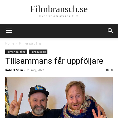
Filmbransch.se
Nyheter om svensk film
Home
Filmer på gång
Filmer på gång
I produktion
Tillsammans får uppföljare
Robert Selin
-
23 maj, 2022
0