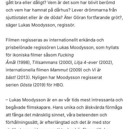
gått bra eller dåligt? Vem är det som har blivit berömd
och vem har hamnat på dårhus? Lever drömmarna från
sjuttiotalet eller är de döda? Äter Göran fortfarande gröt?,
säger Lukas Moodysson, regissör.
Filmen regisseras av internationellt erkända och
prisbelönade regissören Lukas Moodysson, som hyllats
för ikoniska filmer såsom
Fucking
Åmål
(1998),
Tillsammans
(2000),
Lilja 4-ever
(2002),
internationella filmen
Mammut
(2009) och
Vi är
bäst!
(2013). Nyligen har Moodysson regisserat
serien
Gösta
(2019) för HBO.
– Lukas Moodysson är en av vår tids mest intressanta och
begåvade filmskapare. Hans unika och älskvärda förmåga
att fånga det mänsklig sinnet, våra beteenden och
förhållningssätt, är efterlängtad och det är med stor