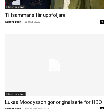
Filmer på gång
Tillsammans får uppföljare
Robert Selin
-
23 maj, 2022
0
Filmer på gång
Lukas Moodysson gör originalserie för HBO
Robert Selin
-
19 september, 2017
0