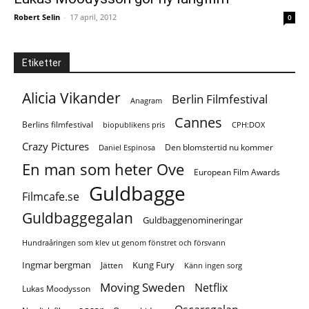
Robert Selin
-
17 april, 2012
0
Etiketter
Alicia Vikander
Berlin Filmfestival
Anagram
Cannes
Berlins filmfestival
biopublikens pris
CPH:DOX
Crazy Pictures
Den blomstertid nu kommer
Daniel Espinosa
En man som heter Ove
European Film Awards
Guldbagge
Filmcafe.se
Guldbaggegalan
Guldbaggenomineringar
Hundraåringen som klev ut genom fönstret och försvann
Ingmar bergman
Kung Fury
Jätten
Känn ingen sorg
Moving Sweden
Netflix
Lukas Moodysson