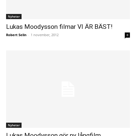
Nyheter
Lukas Moodysson filmar VI ÄR BÄST!
Robert Selin
-
1 november, 2012
0
Nyheter
Lukas Moodysson gör ny långfilm