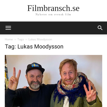
Filmbransch.se
Nyheter om svensk film
Home
Tags
Lukas Moodysson
Tag: Lukas Moodysson