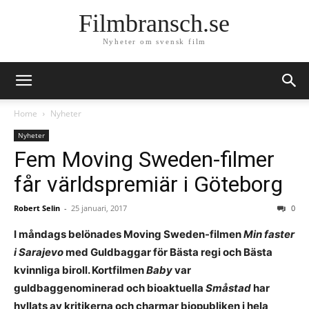
Filmbransch.se
Nyheter om svensk film
Home
Nyheter
Nyheter
Fem Moving Sweden-filmer
får världspremiär i Göteborg
Robert Selin
-
25 januari, 2017
0
I måndags belönades Moving Sweden-filmen
Min faster
i Sarajevo
med Guldbaggar för Bästa regi och Bästa
kvinnliga biroll. Kortfilmen
Baby
var
guldbaggenominerad och bioaktuella
Småstad
har
hyllats av kritikerna och charmar biopubliken i hela