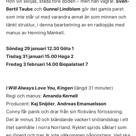
Hon vill skiljas, städa före döden – men han vägrar.
Sven-
Bertil Taube
och
Gunnel Lindblom
gör det gamla paret
som inte står ut med varandra annat än som minnen och
tänkt struktur, i denna bearbetning av en radiopjäs med
manus av Henning Mankell.
Söndag 29 januari 12.30 Göta 1
Tisdag 31 januari 15.00 Haga 2
Fredag 3 februari 14.00 Biopalatset 7
I Will Always Love You, Kingen
(längd 31 minuter)
Regi och manus:
Amanda Kernell
Producent:
Kaj Snijder
,
Andreas Emanuelsson
Conny får panik och drar från sin flickväns förlossning.
Det är minus 30 och bländande vackert snölandskap i ett
litet samhälle i norra Norrland. Ryktet sprids såklart som
en löpeld och han är inte välkommen någonstans. Vad ska