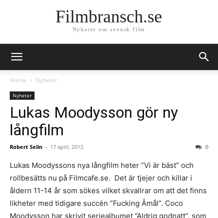
Filmbransch.se
Nyheter om svensk film
Home
Nyheter
Nyheter
Lukas Moodysson gör ny
långfilm
Robert Selin
-
17 april, 2012
0
Lukas Moodyssons nya långfilm heter ”Vi är bäst” och
rollbesätts nu på Filmcafe.se. Det är tjejer och killar i
åldern 11-14 år som sökes vilket skvallrar om att det finns
likheter med tidigare succén ”Fucking Åmål”. Coco
Moodysson har skrivit seriealbumet ”Aldrig godnatt”, som