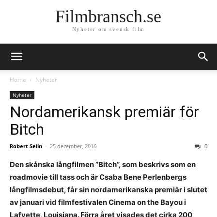
Filmbransch.se
Nyheter om svensk film
Home
Nyheter
Nyheter
Nordamerikansk premiär för
Bitch
Robert Selin
-
25 december, 2016
0
Den skånska långfilmen ”Bitch”, som beskrivs som en
roadmovie till tass och är Csaba Bene Perlenbergs
långfilmsdebut, får sin nordamerikanska premiär i slutet
av januari vid filmfestivalen Cinema on the Bayou i
Lafyette, Louisiana.
Förra året visades det cirka 200