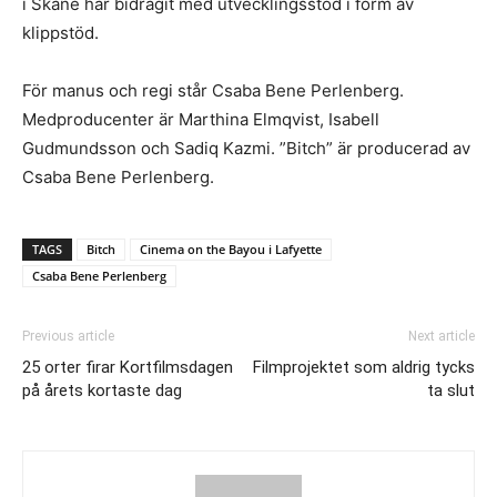
i Skåne har bidragit med utvecklingsstöd i form av
klippstöd.
För manus och regi står Csaba Bene Perlenberg.
Medproducenter är Marthina Elmqvist, Isabell
Gudmundsson och Sadiq Kazmi. ”Bitch” är producerad av
Csaba Bene Perlenberg.
TAGS
Bitch
Cinema on the Bayou i Lafyette
Csaba Bene Perlenberg
Previous article
Next article
25 orter firar Kortfilmsdagen
Filmprojektet som aldrig tycks
på årets kortaste dag
ta slut