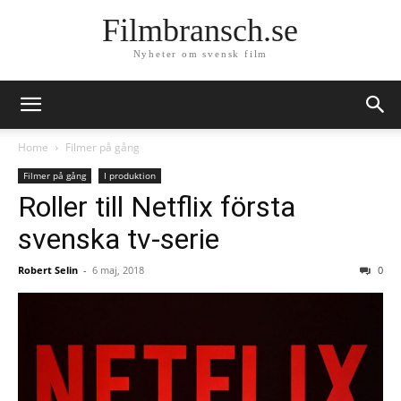
Filmbransch.se
Nyheter om svensk film
Home
Filmer på gång
Filmer på gång
I produktion
Roller till Netflix första
svenska tv-serie
Robert Selin
-
6 maj, 2018
0