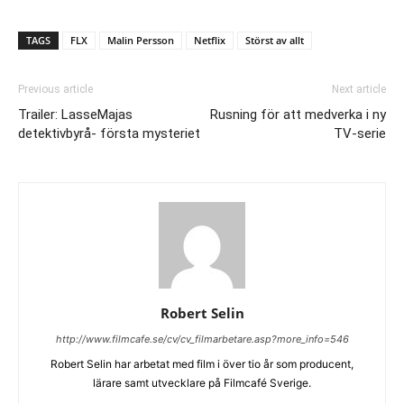
TAGS
FLX
Malin Persson
Netflix
Störst av allt
Previous article
Next article
Trailer: LasseMajas
Rusning för att medverka i ny
detektivbyrå- första mysteriet
TV-serie
Robert Selin
http://www.filmcafe.se/cv/cv_filmarbetare.asp?more_info=546
Robert Selin har arbetat med film i över tio år som producent,
lärare samt utvecklare på Filmcafé Sverige.