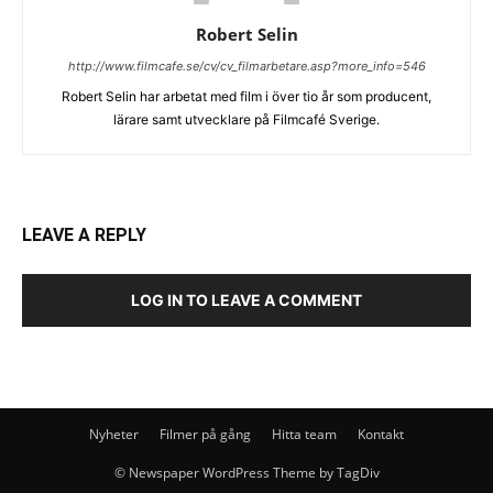
Robert Selin
http://www.filmcafe.se/cv/cv_filmarbetare.asp?more_info=546
Robert Selin har arbetat med film i över tio år som producent,
lärare samt utvecklare på Filmcafé Sverige.
LEAVE A REPLY
LOG IN TO LEAVE A COMMENT
Nyheter
Filmer på gång
Hitta team
Kontakt
© Newspaper WordPress Theme by TagDiv