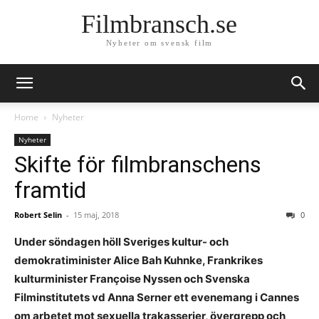
Filmbransch.se
Nyheter om svensk film
Home
Nyheter
Nyheter
Skifte för filmbranschens
framtid
Robert Selin
-
15 maj, 2018
0
Under söndagen höll Sveriges kultur- och
demokratiminister Alice Bah Kuhnke, Frankrikes
kulturminister Françoise Nyssen och Svenska
Filminstitutets vd Anna Serner ett evenemang i Cannes
om arbetet mot sexuella trakasserier, övergrepp och