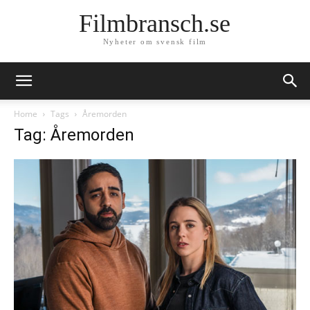
Filmbransch.se
Nyheter om svensk film
Home
Tags
Åremorden
Tag: Åremorden