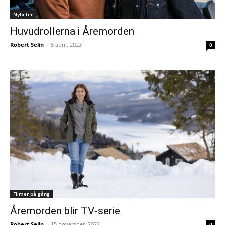
Nyheter
Huvudrollerna i Åremorden
Robert Selin
-
5 april, 2023
0
Filmer på gång
Åremorden blir TV-serie
Robert Selin
-
15 november, 2022
0