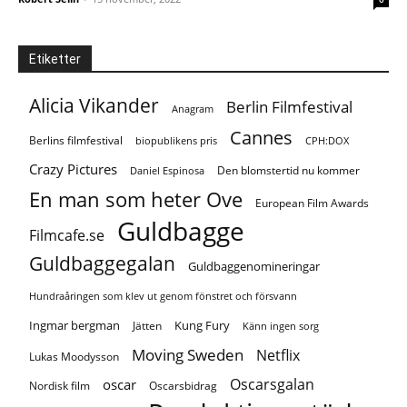
Etiketter
Alicia Vikander
Berlin Filmfestival
Anagram
Cannes
Berlins filmfestival
biopublikens pris
CPH:DOX
Crazy Pictures
Den blomstertid nu kommer
Daniel Espinosa
En man som heter Ove
European Film Awards
Guldbagge
Filmcafe.se
Guldbaggegalan
Guldbaggenomineringar
Hundraåringen som klev ut genom fönstret och försvann
Ingmar bergman
Kung Fury
Jätten
Känn ingen sorg
Moving Sweden
Netflix
Lukas Moodysson
Oscarsgalan
oscar
Nordisk film
Oscarsbidrag