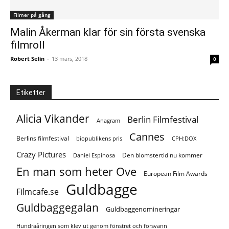
Filmer på gång
Malin Åkerman klar för sin första svenska
filmroll
Robert Selin
-
13 mars, 2018
0
Etiketter
Alicia Vikander
Berlin Filmfestival
Anagram
Cannes
Berlins filmfestival
biopublikens pris
CPH:DOX
Crazy Pictures
Den blomstertid nu kommer
Daniel Espinosa
En man som heter Ove
European Film Awards
Guldbagge
Filmcafe.se
Guldbaggegalan
Guldbaggenomineringar
Hundraåringen som klev ut genom fönstret och försvann