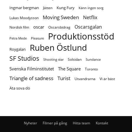
Ingmar bergman
Kung Fury
Jätten
Känn ingen sorg
Moving Sweden
Netflix
Lukas Moodysson
Oscarsgalan
oscar
Nordisk film
Oscarsbidrag
Produktionsstöd
Petra Mede
Pleasure
Ruben Östlund
Roygalan
SF Studios
Solsidan
Shooting star
Sundance
Svenska Filminstitutet
The Square
Toronto
Turist
Triangle of sadness
Utvandrarna
Vi är bäst
Äta sova dö
Nyheter
Filmer på gång
Hitta team
Kontakt