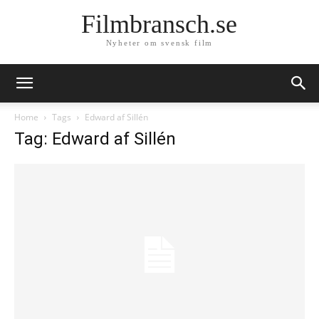
Filmbransch.se
Nyheter om svensk film
Home
Tags
Edward af Sillén
Tag: Edward af Sillén