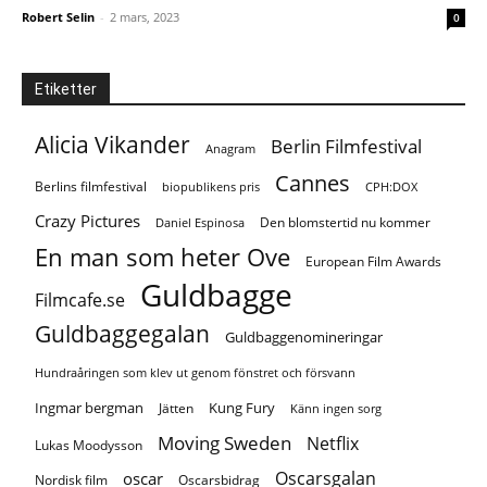
Robert Selin
-
2 mars, 2023
0
Etiketter
Alicia Vikander
Berlin Filmfestival
Anagram
Cannes
Berlins filmfestival
biopublikens pris
CPH:DOX
Crazy Pictures
Den blomstertid nu kommer
Daniel Espinosa
En man som heter Ove
European Film Awards
Guldbagge
Filmcafe.se
Guldbaggegalan
Guldbaggenomineringar
Hundraåringen som klev ut genom fönstret och försvann
Ingmar bergman
Kung Fury
Jätten
Känn ingen sorg
Moving Sweden
Netflix
Lukas Moodysson
Oscarsgalan
oscar
Nordisk film
Oscarsbidrag