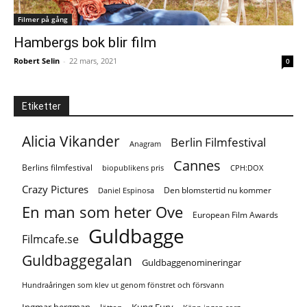
Filmer på gång
Hambergs bok blir film
Robert Selin
-
22 mars, 2021
0
Etiketter
Alicia Vikander
Berlin Filmfestival
Anagram
Cannes
Berlins filmfestival
biopublikens pris
CPH:DOX
Crazy Pictures
Den blomstertid nu kommer
Daniel Espinosa
En man som heter Ove
European Film Awards
Guldbagge
Filmcafe.se
Guldbaggegalan
Guldbaggenomineringar
Hundraåringen som klev ut genom fönstret och försvann
Ingmar bergman
Kung Fury