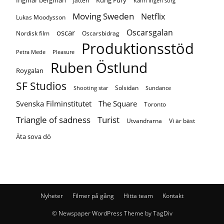
Jätten
Känn ingen sorg
Moving Sweden
Netflix
Lukas Moodysson
Oscarsgalan
oscar
Nordisk film
Oscarsbidrag
Produktionsstöd
Petra Mede
Pleasure
Ruben Östlund
Roygalan
SF Studios
Solsidan
Shooting star
Sundance
Svenska Filminstitutet
The Square
Toronto
Turist
Triangle of sadness
Utvandrarna
Vi är bäst
Äta sova dö
Nyheter
Filmer på gång
Hitta team
Kontakt
© Newspaper WordPress Theme by TagDiv