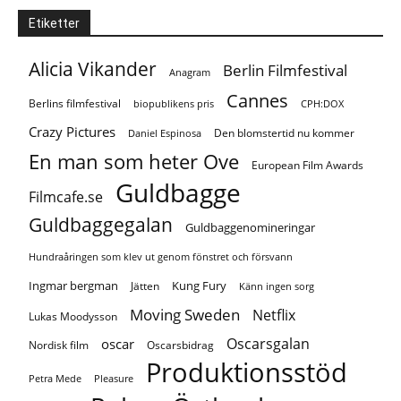
Etiketter
Alicia Vikander
Berlin Filmfestival
Anagram
Cannes
Berlins filmfestival
biopublikens pris
CPH:DOX
Crazy Pictures
Den blomstertid nu kommer
Daniel Espinosa
En man som heter Ove
European Film Awards
Guldbagge
Filmcafe.se
Guldbaggegalan
Guldbaggenomineringar
Hundraåringen som klev ut genom fönstret och försvann
Ingmar bergman
Kung Fury
Jätten
Känn ingen sorg
Moving Sweden
Netflix
Lukas Moodysson
Oscarsgalan
oscar
Nordisk film
Oscarsbidrag
Produktionsstöd
Petra Mede
Pleasure