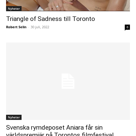
Nyheter
Triangle of Sadness till Toronto
Robert Selin
-
30 juli, 2022
0
Nyheter
Svenska rymdeposet Aniara får sin
världspremiär på Torontos filmfestival