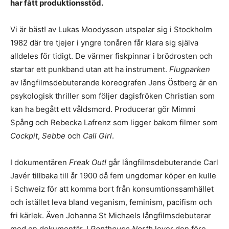
har fått produktionsstöd.
Vi är bäst! av
Lukas Moodysson utspelar sig i Stockholm
1982 där tre tjejer i yngre tonåren får klara sig själva
alldeles för tidigt. De värmer fiskpinnar i brödrosten och
startar ett punkband utan att ha instrument.
Flugparken
av långfilmsdebuterande koreografen Jens Östberg är en
psykologisk thriller som följer dagisfröken Christian som
kan ha begått ett våldsmord. Producerar gör Mimmi
Spång och Rebecka Lafrenz som ligger bakom filmer som
Cockpit
,
Sebbe
och
Call Girl
.
I dokumentären
Freak Out!
går långfilmsdebuterande Carl
Javér tillbaka till år 1900 då fem ungdomar köper en kulle
i Schweiz för att komma bort från konsumtionssamhället
och istället leva bland veganism, feminism, pacifism och
fri kärlek. Även Johanna St Michaels långfilmsdebuterar
med en dokumentär. I
Penthouse North
lever den före