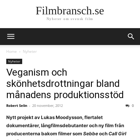
Filmbransch.se
Nyheter om svensk film
Home
Nyheter
Nyheter
Veganism och
skönhetsdrottningar bland
månadens produktionsstöd
Robert Selin
-
20 november, 2012
0
Nytt projekt av Lukas Moodysson, flertalet
dokumentärer, långfilmsdebutanter och ny film från
producenterna bakom filmer som
Sebbe
och
Call Girl