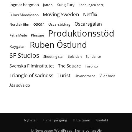
Ingmar bergman
Kung Fury
Jätten
Känn ingen sorg
Moving Sweden
Netflix
Lukas Moodysson
Oscarsgalan
oscar
Nordisk film
Oscarsbidrag
Produktionsstöd
Petra Mede
Pleasure
Ruben Östlund
Roygalan
SF Studios
Solsidan
Shooting star
Sundance
Svenska Filminstitutet
The Square
Toronto
Turist
Triangle of sadness
Utvandrarna
Vi är bäst
Äta sova dö
Nyheter
Filmer på gång
Hitta team
Kontakt
© Newspaper WordPress Theme by TagDiv