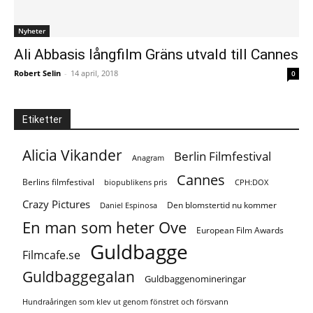
Nyheter
Ali Abbasis långfilm Gräns utvald till Cannes
Robert Selin
-
14 april, 2018
0
Etiketter
Alicia Vikander
Berlin Filmfestival
Anagram
Cannes
Berlins filmfestival
biopublikens pris
CPH:DOX
Crazy Pictures
Den blomstertid nu kommer
Daniel Espinosa
En man som heter Ove
European Film Awards
Guldbagge
Filmcafe.se
Guldbaggegalan
Guldbaggenomineringar
Hundraåringen som klev ut genom fönstret och försvann