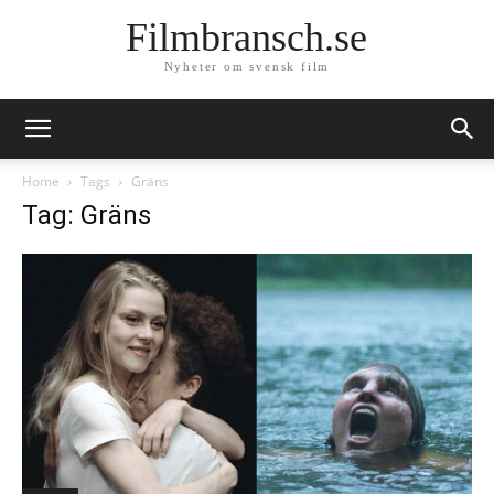
Filmbransch.se
Nyheter om svensk film
Home
Tags
Gräns
Tag: Gräns