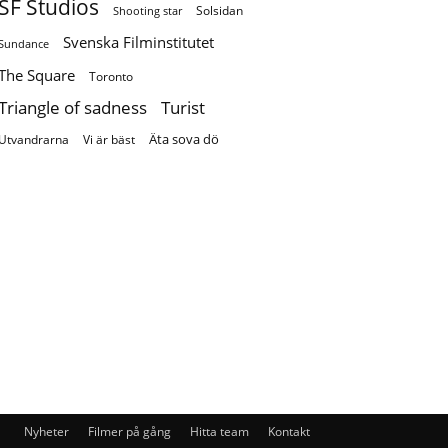
SF Studios
Solsidan
Shooting star
Svenska Filminstitutet
Sundance
The Square
Toronto
Turist
Triangle of sadness
Äta sova dö
Utvandrarna
Vi är bäst
Nyheter
Filmer på gång
Hitta team
Kontakt