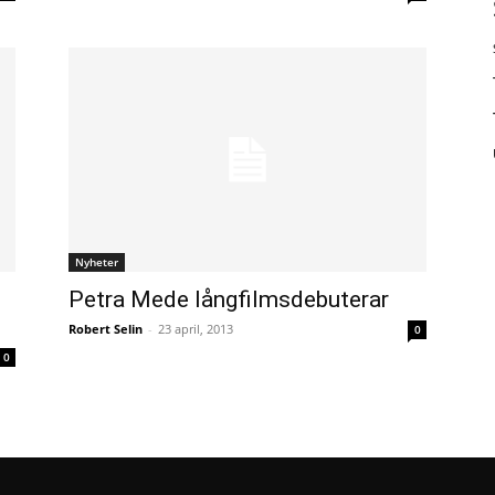
Nyheter
Petra Mede långfilmsdebuterar
Robert Selin
-
23 april, 2013
0
0