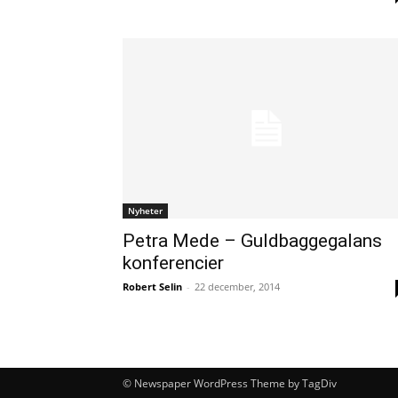
Nyheter
Petra Mede – Guldbaggegalans
konferencier
Robert Selin
-
22 december, 2014
© Newspaper WordPress Theme by TagDiv