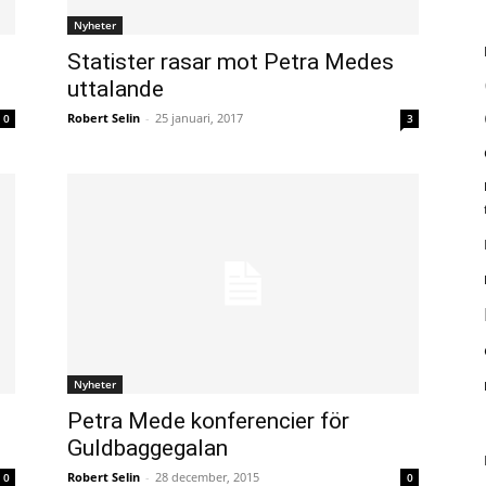
Nyheter
Statister rasar mot Petra Medes
uttalande
Robert Selin
-
25 januari, 2017
0
3
Nyheter
Petra Mede konferencier för
Guldbaggegalan
Robert Selin
-
28 december, 2015
0
0