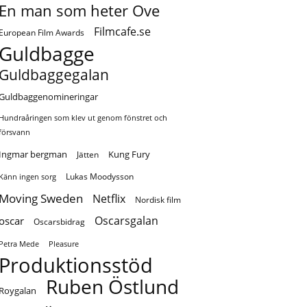
En man som heter Ove
Filmcafe.se
European Film Awards
Guldbagge
Guldbaggegalan
Guldbaggenomineringar
Hundraåringen som klev ut genom fönstret och
försvann
Ingmar bergman
Kung Fury
Jätten
Lukas Moodysson
Känn ingen sorg
Moving Sweden
Netflix
Nordisk film
Oscarsgalan
oscar
Oscarsbidrag
Petra Mede
Pleasure
Produktionsstöd
Ruben Östlund
Roygalan