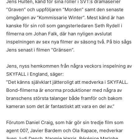
Jens Hultén, känd för sina roller i SVT:s dramaserier
”Graven” och uppföljaren ”Morden” samt den senaste
omgången av ”Kommissarie Winter”. Mest känd är han
kanske för sin roll som gangsterledaren Seth Rydell i
filmerna om Johan Falk, där han nyligen avslutat
inspelningen av sex nya filmer av säsong två. På bio sågs
Jens senast i filmen ”Gränsen”.
Jens, nyss hemkommen från några veckors inspelning av
SKYFALL i England, säger:
”Det känns självklart jätteroligt att medverka i SKYFALL.
Bond-filmerna är enorma produktioner med några av
branschens största talanger både framför och bakom
kameran som det är fantastiskt att vara en del av.”
Förutom Daniel Craig, som här gör sin tredje film som
agent 007, Javier Bardem och Ola Rapace, medverkar
även Judi Dench, Naomie Harris, Bérénice Marlohe,