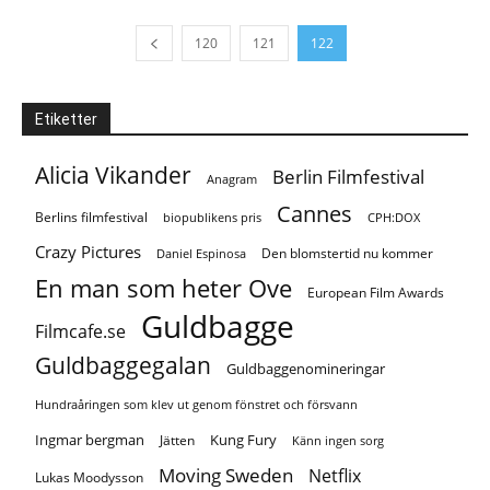
120
121
122
Etiketter
Alicia Vikander
Berlin Filmfestival
Anagram
Cannes
Berlins filmfestival
biopublikens pris
CPH:DOX
Crazy Pictures
Den blomstertid nu kommer
Daniel Espinosa
En man som heter Ove
European Film Awards
Guldbagge
Filmcafe.se
Guldbaggegalan
Guldbaggenomineringar
Hundraåringen som klev ut genom fönstret och försvann
Ingmar bergman
Kung Fury
Jätten
Känn ingen sorg
Moving Sweden
Netflix
Lukas Moodysson