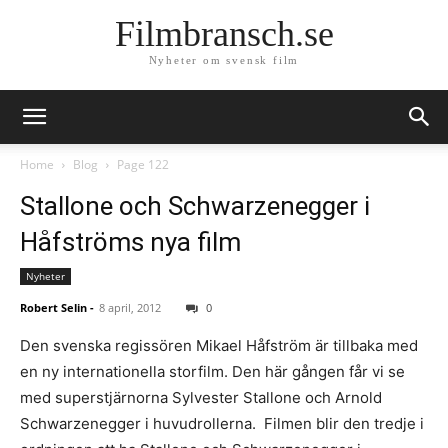
Filmbransch.se
Nyheter om svensk film
Home
Blog
Page 122
Stallone och Schwarzenegger i
Håfströms nya film
Nyheter
Robert Selin
-
8 april, 2012
0
Den svenska regissören Mikael Håfström är tillbaka med
en ny internationella storfilm. Den här gången får vi se
med superstjärnorna Sylvester Stallone och Arnold
Schwarzenegger i huvudrollerna. Filmen blir den tredje i