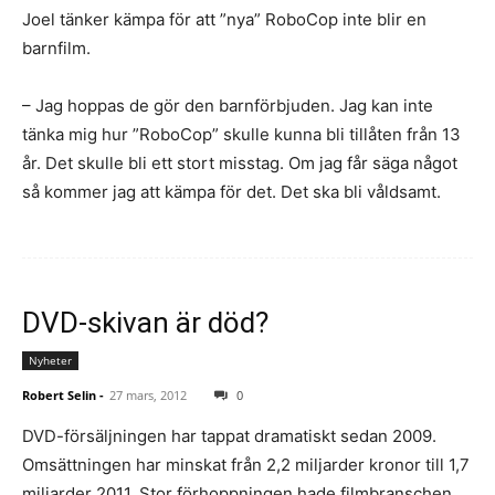
Joel tänker kämpa för att ”nya” RoboCop inte blir en
barnfilm.
– Jag hoppas de gör den barnförbjuden. Jag kan inte
tänka mig hur ”RoboCop” skulle kunna bli tillåten från 13
år. Det skulle bli ett stort misstag. Om jag får säga något
så kommer jag att kämpa för det. Det ska bli våldsamt.
DVD-skivan är död?
Nyheter
Robert Selin
-
27 mars, 2012
0
DVD-försäljningen har tappat dramatiskt sedan 2009.
Omsättningen har minskat från 2,2 miljarder kronor till 1,7
miljarder 2011. Stor förhoppningen hade filmbranschen