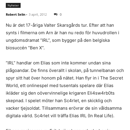
Nyheter
Robert Selin
-
3 april, 2012
0
Nu är det 17-åriga Valter Skarsgårds tur. Efter att han
synts i filmerna om Arn är han nu redo för huvudrollen i
ungdomsdramat ”IRL”, som bygger på den belgiska
biosuccén ”Ben X”.
”IRL” handlar om Elias som inte kommer undan sina
plågoandar. De finns överallt i skolan, på tunnelbanan och
spyr sitt hat över honom på nätet. Han flyr in i The Secret
World, ett onlinespel med tusentals spelare där Elias
ikläder sig den oövervinnelige krigaren Eli4sw4rb0ts
skepnad. I spelet möter han Sc4rlet, en skicklig och
vacker tjejsoldat. Tillsammans erövrar de sin våldsamma
digitala värld. Sc4rlet vill träffa Elias IRL (In Real Life).